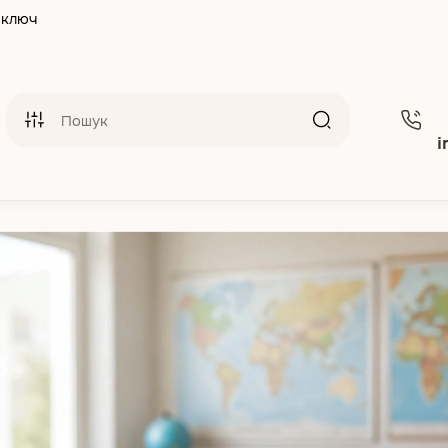
 ключ
i