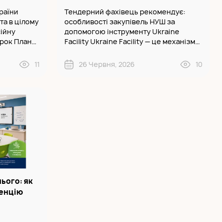
раїни
Тендерний фахівець рекомендує:
та в цілому
особливості закупівель НУШ за
ійну
допомогою інструменту Ukraine
крок Плану
Facility Ukraine Facility — це механізм
lity за
фінансової підтримки з боку ЄС, який
рма
передбачає пряме бюджетне
11
26 Червня, 2026
10
 АРМ..
фінансування відновлення й реформ в
Україні. Ча..
ього: як
венцію