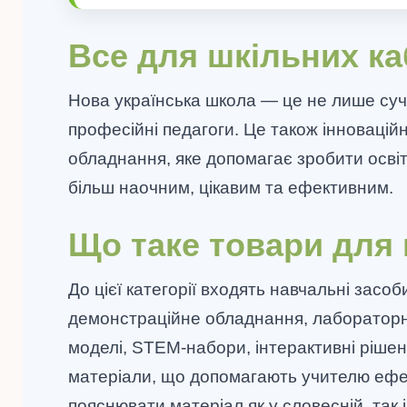
Все для шкільних ка
Нова українська школа — це не лише суч
професійні педагоги. Це також інновацій
обладнання, яке допомагає зробити осві
більш наочним, цікавим та ефективним.
Що таке товари для
До цієї категорії входять навчальні засоб
демонстраційне обладнання, лабораторн
моделі, STEM-набори, інтерактивні рішен
матеріали, що допомагають учителю еф
пояснювати матеріал як у словесній, так і