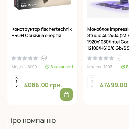
Конструктор fisсhertechnik
Моноблок Impressi
PROFI Сонячна енергія
Studio AL 2404 (23.
1920x1080/Intel Cor
12100/H610/8 Gb/S
256Gb/Win 11 Pro)
Модель:6000
В наявності
Модель:7003
В
4086.00 грн.
47499.00 
Про компанію