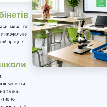
бінетів
асні меблі та
не навчальне
тній процес
 школи
и,
і комплекти,
ня та інші
ективно
 у візуальній