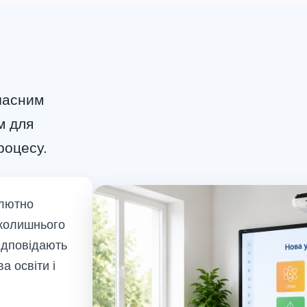
часним
м для
роцесу.
олютно
вколишнього
ідповідають
а освіти і