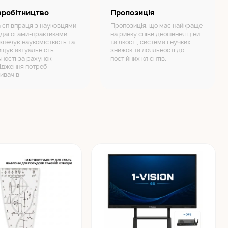
вробітництво
Пропозиція
а співпраця з науковцями
Пропозиція, що має найкраще
едагогами-практиками
на ринку співвідношення ціни
зпечує наукомісткість та
та якості, система гнучких
ищує актуальність
знижок та лояльності до
ьності за рахунок
постійних клієнтів.
ідження потреб
ивачів