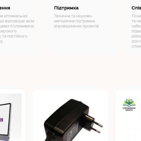
ення
Підтримка
Спі
я оптимальної
Технічна та науково-
Тісн
що відповідає всім
методична підтримка
та п
цевого споживача,
впроваджених проектів
забе
широкого
підв
 та постійного
діял
ку
досл
спож