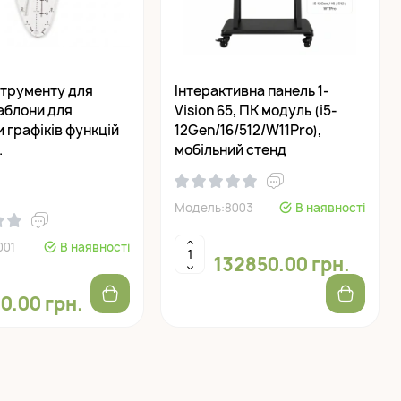
струменту для
Інтерактивна панель 1-
аблони для
Vision 65, ПК модуль (i5-
 графіків функцій
12Gen/16/512/W11Pro),
.
мобільний стенд
Модель:8003
В наявності
001
В наявності
132850.00 грн.
0.00 грн.