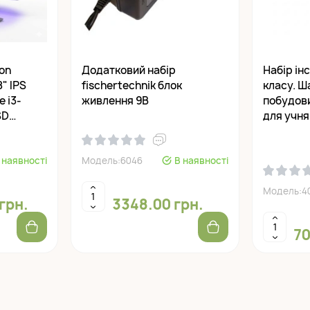
on
Додатковий набір
Набір ін
8" IPS
fisсhertechnik блок
класу. Ш
e i3-
живлення 9В
побудови
SD
для учня
 наявності
Модель:6046
В наявності
Модель:4
грн.
3348.00 грн.
70