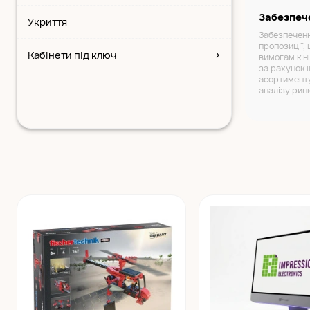
Забезпеч
Укриття
Забезпеченн
пропозиції, 
Кабінети під ключ
вимогам кін
за рахунок 
асортименту
аналізу рин