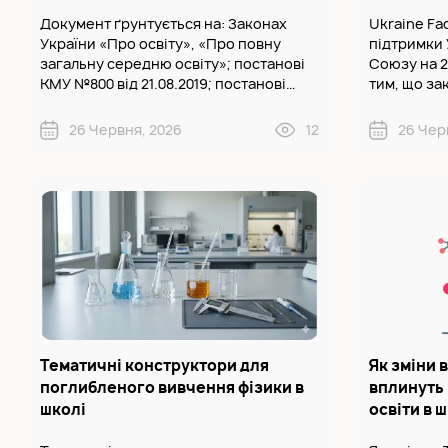
Документ ґрунтується на: Законах
Ukraine Fac
України «Про освіту», «Про повну
підтримки 
загальну середню освіту»; постанові
Союзу на 2024-2
КМУ №800 від 21.08.2019; постанові
тим, що зак
КМУ №1439 від 05.11.2025. Подані
здійснюват
програми підвищення кваліфікації та/
Субвенції 
26 Червня, 2026
12
26 Чер
або с..
2025 році п
Тематичні конструктори для
Як зміни 
поглибленого вивчення фізики в
вплинуть 
школі
освіти в 