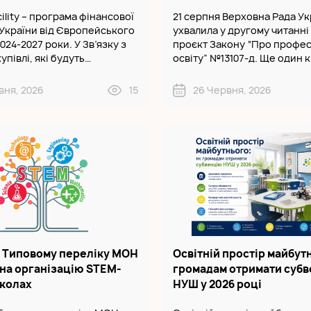
ility – програма фінансової
21 серпня Верховна Рада Ук
України від Європейського
ухвалила у другому читанні 
027 роки. У Зв’язку з
проєкт Закону “Про профес
упівлі, які будуть
освіту” №13107-д. Ще один 
ися відповідно до
України в межах Ukraine Faci
“Нова українська школа” у
попередній період – рефо
вня, 2026
15
26 Червня, 2026
ідпада..
інституційної спроможності
в Типовому переліку МОН
Освітній простір майбутн
на організацію STEM-
громадам отримати суб
школах
НУШ у 2026 році