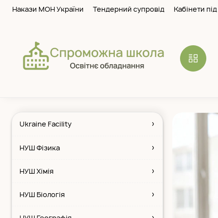
Skip
Накази МОН України
Тендерний супровiд
Кабінети під
to
content
Шкільне
обладнання
Ukraine Facility
НУШ Фізика
НУШ Хімія
НУШ Біологія
НУШ Географія