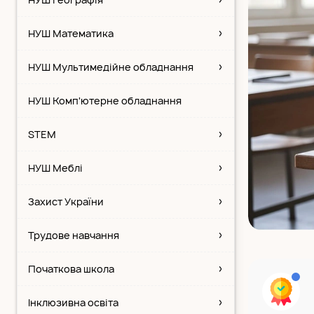
НУШ Математика
НУШ Мультимедійне обладнання
НУШ Комп'ютерне обладнання
STEM
НУШ Меблі
Захист України
Трудове навчання
Початкова школа
Інклюзивна освіта