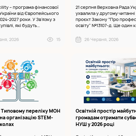
ility – програма фінансової
21 серпня Верховна Рада Ук
України від Європейського
ухвалила у другому читанні 
027 роки. У Зв’язку з
проєкт Закону “Про профес
упівлі, які будуть
освіту” №13107-д. Ще один 
ися відповідно до
України в межах Ukraine Faci
“Нова українська школа” у
попередній період – рефо
вня, 2026
15
26 Червня, 2026
ідпада..
інституційної спроможності
в Типовому переліку МОН
Освітній простір майбутн
на організацію STEM-
громадам отримати суб
школах
НУШ у 2026 році