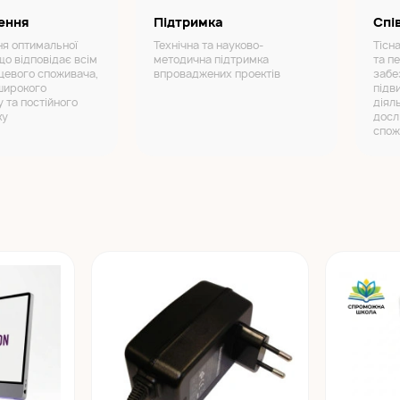
ення
Підтримка
Спі
я оптимальної
Технічна та науково-
Тісн
що відповідає всім
методична підтримка
та п
цевого споживача,
впроваджених проектів
забе
широкого
підв
 та постійного
діял
ку
досл
спож