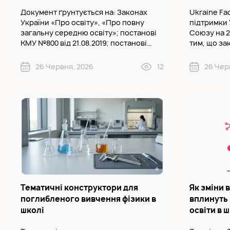
Документ ґрунтується на: Законах
Ukraine Fac
України «Про освіту», «Про повну
підтримки 
загальну середню освіту»; постанові
Союзу на 2024-2
КМУ №800 від 21.08.2019; постанові
тим, що зак
КМУ №1439 від 05.11.2025. Подані
здійснюват
програми підвищення кваліфікації та/
Субвенції 
26 Червня, 2026
12
26 Чер
або с..
2025 році п
Тематичні конструктори для
Як зміни 
поглибленого вивчення фізики в
вплинуть 
школі
освіти в 