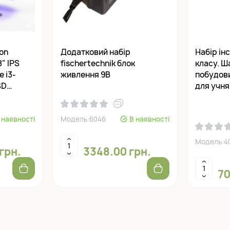
on
Додатковий набір
Набір ін
8" IPS
fisсhertechnik блок
класу. Ш
e i3-
живлення 9В
побудови
SD
для учня
 наявності
Модель:6046
В наявності
Модель:4
грн.
3348.00 грн.
70