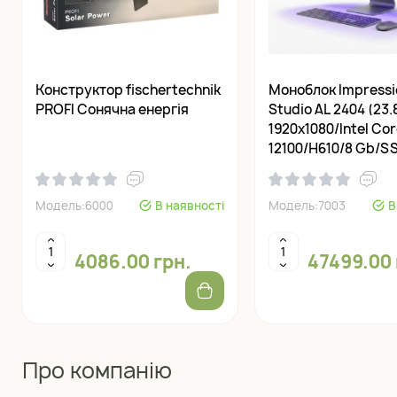
Конструктор fisсhertechnik
Моноблок Impressi
PROFI Сонячна енергія
Studio AL 2404 (23.
1920x1080/Intel Cor
12100/H610/8 Gb/S
256Gb/Win 11 Pro)
Модель:6000
В наявності
Модель:7003
В
4086.00 грн.
47499.00 
Про компанію