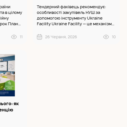
раїни
Тендерний фахівець рекомендує:
та в цілому
особливості закупівель НУШ за
ійну
допомогою інструменту Ukraine
крок Плану
Facility Ukraine Facility — це механізм
lity за
фінансової підтримки з боку ЄС, який
рма
передбачає пряме бюджетне
11
26 Червня, 2026
10
 АРМ..
фінансування відновлення й реформ в
Україні. Ча..
ього: як
венцію