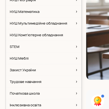
НУШ Математика
НУШ Мультимедійне обладнання
НУШ Комп'ютерне обладнання
STEM
НУШ Меблі
Захист України
Трудове навчання
Початкова школа
Інклюзивна освіта