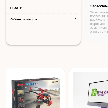
Забезпеч
Укриття
Забезпеченн
пропозиції, 
Кабінети під ключ
вимогам кін
за рахунок 
асортименту
аналізу рин