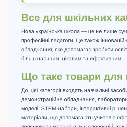
Все для шкільних ка
Нова українська школа — це не лише суч
професійні педагоги. Це також інновацій
обладнання, яке допомагає зробити осві
більш наочним, цікавим та ефективним.
Що таке товари для
До цієї категорії входять навчальні засоб
демонстраційне обладнання, лабораторн
моделі, STEM-набори, інтерактивні рішен
матеріали, що допомагають учителю еф
пояснювати матеріал як у словесній, так і