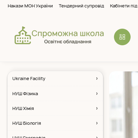
Skip
Накази МОН України
Тендерний супровiд
Кабінети під
to
content
Шкільне
обладнання
Ukraine Facility
НУШ Фізика
НУШ Хімія
НУШ Біологія
НУШ Географія