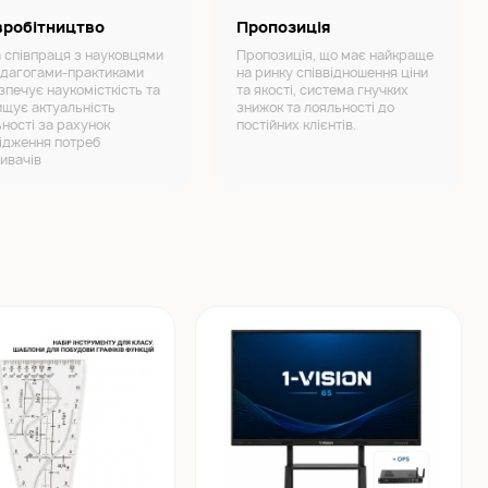
вробітництво
Пропозиція
а співпраця з науковцями
Пропозиція, що має найкраще
едагогами-практиками
на ринку співвідношення ціни
зпечує наукомісткість та
та якості, система гнучких
ищує актуальність
знижок та лояльності до
ьності за рахунок
постійних клієнтів.
ідження потреб
ивачів