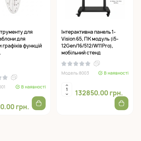
струменту для
Інтерактивна панель 1-
аблони для
Vision 65, ПК модуль (i5-
 графіків функцій
12Gen/16/512/W11Pro),
.
мобільний стенд
Модель:8003
В наявності
001
В наявності
132850.00 грн.
0.00 грн.