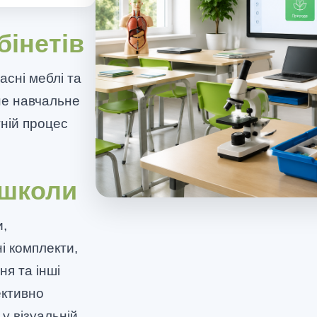
бінетів
асні меблі та
не навчальне
тній процес
 школи
и,
і комплекти,
ня та інші
ективно
 у візуальній