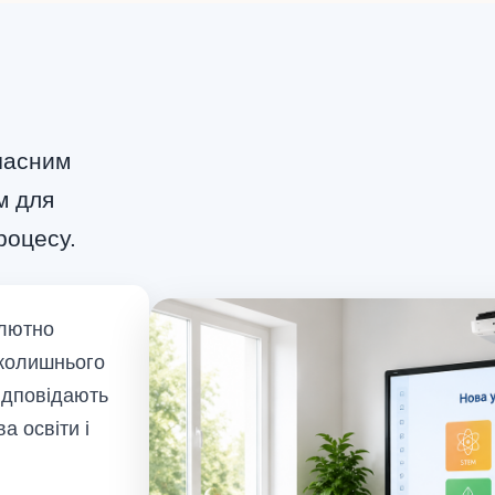
часним
м для
роцесу.
олютно
вколишнього
ідповідають
а освіти і