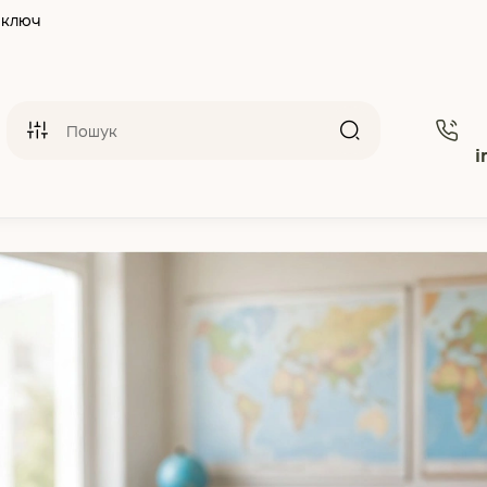
 ключ
i